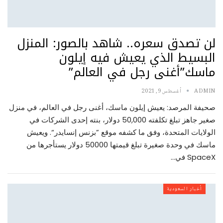
لن تصدق سعره.. شاهد بالصور: المنزل
البسيط الذي يعيش فيه إيلون
ماسك”أغنى رجل في العالم”
ADMIN
أغسطس 9, 2021
صحيفة المرصد: يعيش إيلون ماسك، أغنى رجل في العالم، في منزل
صغير جاهز تبلغ تكلفته 50,000 دولار، بنته إحدى الشركات في
الولايات المتحدة، وفق ما كشفه موقع ”بزنس إنسايدر“. ويعيش
ماسك في وحدة صغيرة تبلغ قيمتها 50000 دولار يستأجرها من
SpaceX في…
أخبار السعودية