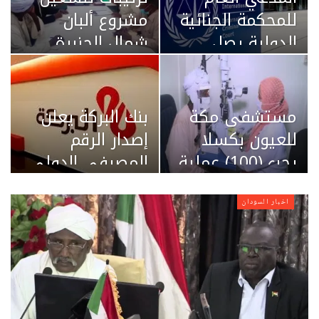
للمحكمة الجنائية
مشروع ألبان
الدولية يصل
شمال الجزيرة
الخرطوم اليوم
مستشفى مكة
بنك البركة يعلن
للعيون بكسلا
إصدار الرقم
يجري(100) عملية
المصرفي الدولي
مجانية
للتحويلات المالية
IBAN
اخبار السودان