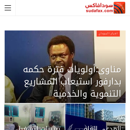
اخبار السودان
مناوى:أولويات فترة حكمه
بدارفور استيعاب المشاريع
التنموية والخدمية
ADMIN
أغسطس 9, 2021
0
المدعي العام
ترتيبات لتشغيل