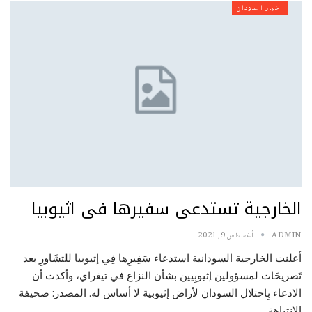
اخبار السودان
الخارجية تستدعى سفيرها فى اثيوبيا
ADMIN
أغسطس 9, 2021
أعلنت الخارجية السودانية استدعاء سَفِيرِها فِي إثيوبيا للتشَاورِ بعد
تَصريحَات لمسؤولين إثيوبِيين بشأن النزاع في تيغراي، وأكدت أن
الادعاء بِاحتلال السودان لأراض إثيوبية لا أساس له. المصدر: صحيفة
الانتباهة