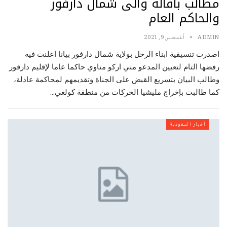
مطالب باقالة والى شمال دارفور
والحاكم العام
ADMIN
أغسطس 9, 2021
اصدرت تنسيقية ابناء الرحل بولاية شمال دارفور بيانا اعلنت فيه
رفضها التام لتعيين المدعو مني اركو مناوي حاكما عاما لإقليم دارفور
وطالب البيان بتسريع القبض على الجناة وتقديمهم لمحاكمة عادلة،
كما طالبت بإخراج مليشيا الحركات من منطقة كولغي…
أخبار السعودية