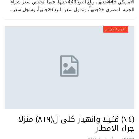
الأمريكي 445جنيهاً، وبلغ البيغ 449جنيهاً، فيما انخفض سعر شراء
الجنيه المصري 25جنيهاً، وتداول سعر البيع 26جنيهاً، وسجل سعر…
اخبار السودان
(٢٤) قتيلا وانهيار كلى ل(٨١٩) منزلا
جراء الامطار