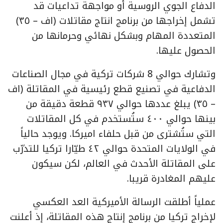
الدفاع الجوي الروسية أو مواجهة تداعيات قد
تشمل إخراجها من برنامج انتاج مقاتلات (اف – ٣٥)
المتعددة المهام وبشكل نهائي وحرمانها من
الحصول عليها.
وتشارك حوالي 8 شركات تركية في مجال الصناعات
الدفاعية في تصنيع قطع رئيسية في المقاتلة (اف
– ٣٥) يبلغ عددها حوالي ٩٣٧ قطعة دقيقة من
بينها حوالي ٤٠٠ ستُستخدم في كل المقاتلات
التي ستُشترى من قبل حلفاء اميركا. ويوجد حالياً
في الولايات المتحدة حوالي ٤٢ طيّارا تركيا للتدرّب
على المقاتلة الأحدث في العالم، لكن سيكون
عليهم المغادرة قريبا.
عملياً أطلقت الرسالة الأميركية العد العكسي
لإخراج تركيا من برنامج إنتاج هذه المقاتلة، إذ أعلنت