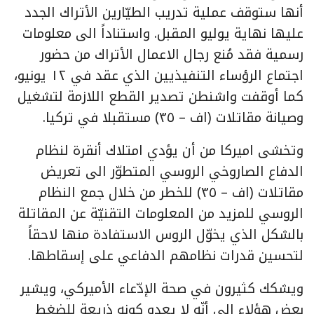
أنها ستوقف عملية تدريب الطيّارين الأتراك الجدد
عليها نهاية يوليو المقبل. واستناداً الى معلومات
رسمية فقد مُنع رجال الاعمال الأتراك من حضور
اجتماع الرؤساء التنفيذيين الذي عقد في ١٢ يونيو،
كما أوقفت واشنطن تصدير القطع اللازمة لتشغيل
وصيانة مقاتلات (اف – ٣٥) مستقبلا في تركيا.
وتخشى اميركا من أن يؤدي امتلاك أنقرة لنظام
الدفاع الصاروخي الروسي المتطوّر الى تعريض
مقاتلات (اف – ٣٥) للخطر من خلال جمع النظام
الروسي للمزيد من المعلومات التقنيّة عن المقاتلة
بالشكل الذي يخوّل الروس الاستفادة منها لاحقاً
لتحسين قدرات نظامهم الدفاعي على إسقاطها.
ويشكك كثيرون في صحة الإدّعاء الأميركي، ويشير
بعض هؤلاء الى أنّه لا يعدو كونه ذريعة للضغط