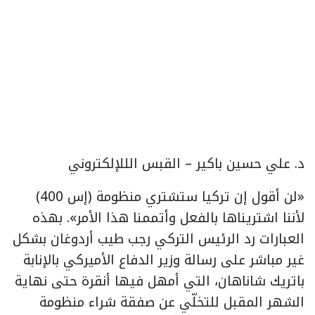
د. علي حسين باكير – القبس الللإلكتروني
«لن أقول إن تركيا ستشتري منظومة (إس 400)
لأننا اشتريناها بالفعل وأتممنا هذا الأمر». بهذه
العبارات رد الرئيس التركي رجب طيب أردوغان بشكل
غير مباشر على رسالة وزير الدفاع الأميركي بالإنابة
باتريك شاناهان، التي أمهل فيها أنقرة حتى نهاية
الشهر المقبل للتخلّي عن صفقة شراء منظومة