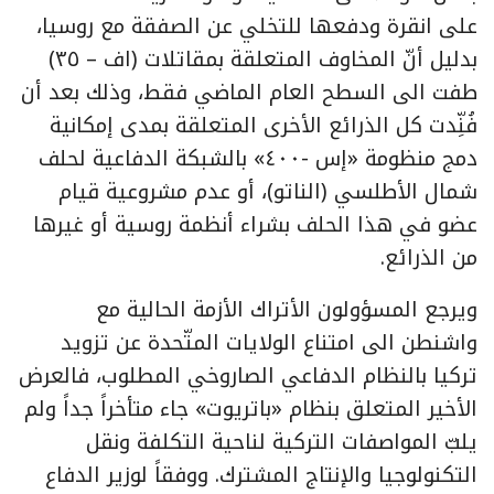
على انقرة ودفعها للتخلي عن الصفقة مع روسيا،
بدليل أنّ المخاوف المتعلقة بمقاتلات (اف – ٣٥)
طفت الى السطح العام الماضي فقط، وذلك بعد أن
فُنِّدت كل الذرائع الأخرى المتعلقة بمدى إمكانية
دمج منظومة «إس -٤٠٠» بالشبكة الدفاعية لحلف
شمال الأطلسي (الناتو)، أو عدم مشروعية قيام
عضو في هذا الحلف بشراء أنظمة روسية أو غيرها
من الذرائع.
ويرجع المسؤولون الأتراك الأزمة الحالية مع
واشنطن الى امتناع الولايات المتّحدة عن تزويد
تركيا بالنظام الدفاعي الصاروخي المطلوب، فالعرض
الأخير المتعلق بنظام «باتريوت» جاء متأخراً جداً ولم
يلبّ المواصفات التركية لناحية التكلفة ونقل
التكنولوجيا والإنتاج المشترك. ووفقاً لوزير الدفاع