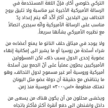
التركي خلوصي أكار، فإنّ اللغة المستخدمة في
الرسالة الأميركية الأخيرة غير مناسبة ولا تليق بروح
التحالف بين البلدين. أكار أكّد أنّه يتم إعداد ردّ
مناسب على الرسالة الأميركية وانّه سيجري اتصالاً
مع نظيره الأميركي بشأنها سريعاً.
ولا يوجد في ميثاق حلف الناتو ما يمنع أعضاءه من
شراء أسلحة من روسيا أو ما يشير الى إمكانية إنهاء
عضوية إحدى الدول بسبب ذلك، لكن المسؤولين
الأميركيين يصرّون عملياً على أنّ الجمع بين أسلحة
أميركية وروسية أمر غير مسموح لدول التحالف، وهو
ما يتناقض مع حقيقة أن دولة عضو مثل اليونان
تمتلك منظومة «اس-٣٠٠» الروسية منذ زمن.
ويخشى محللون من أن يكون هناك من يسعى من
داخل واشنطن الى دفع أنقرة أكثر فأكثر باتجاه