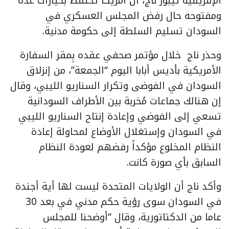
الإفريقية تيبور ناج، أن أمريكا تحتفظ بخيارات عُدّة
ومفتوحه حال رفض المجلس العسكري في
السودان تسليم السلطة إلى حكومة مدنية.
وحذر ناج خلال مؤتمر صحفي عقده بِمقر السفارة
الأمريكية بأديس أبابا اليوم “الجمعة”، من إنزلاق
السودان في الفوضى وتكرار السناريو الليبي، وقال
إن هنالك جماعات مُخربة بين الأطراف السودانية
تسعي إلى الفوضي وإعادة إنتاح السناريو الليبي
في السودان وإستغلال الأوضاع لمحاولة إعادة
النظام المخلوع مؤكداً رفضهم لعودة النظام
السابق بأي صورة كانت.
وأكد ناج أن الولايات المتحدة ليست لها أية أجندة
في السودان سوى رؤية حكم مدني في بعد 30
عاما من الدكتاتورية، وقال “أوضحنا للمجلس