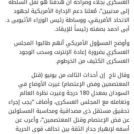
العسكرى بجلاء وصراحة أن هدفنا هو نقل السلطة
إلى مدنيين”، مُعلنا دعم الإدارة الأمريكية لجهود
الاتحاد الأفريقي، ووساطة رئيس الوزراء الأثيوبى د.
آبى احمد بصفته رئيساً للإيقاد.
وأوضح المسؤول الأمريكي أنهم طالبوا المجلس
العسكري بضرورة إعادة الإنترنت وسحب الوجود
العسكرى الكثيف من الخرطوم.
وقال ناج إن أحداث الثالث من يونيو (قتل
المعتصمين وفض الإعتصام) غيرت الأوضاع في
السودان بمعدل 180 درجة وغيرت نظرة العالم
وتعامله مع المجلس العسكرى، وأضاف “يجب إجراء
تحقيق مستقل ذى مصداقية ومحاسبة المسئولين
عن فض الإعتصام وقتل المعتصمين”، وأعرب عن
أسفه لإنهيار جدار الثقة بين تحالف قوى الحرية