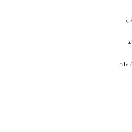
زل
ا
ة وإعفاءات