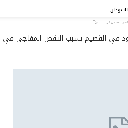
السودان
لنقص المفاجئ في “البنزين”
وقود في القصيم بسبب النقص المفاجئ في