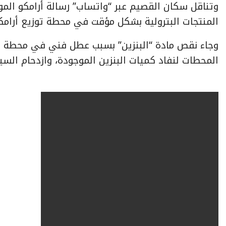
وتناقل سكان القصيم عبر “واتساب” رسالة أرامكو الم
المنتجات البترولية بشكل مؤقت في محطة توزيع أرامكو السعودية
وجاء نقص مادة “البنزين” بسبب عطل فني في محطة أرا
المحطات لنفاد كميات البنزين الموجودة، وازدحام السيا