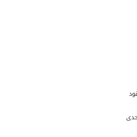
ود
حدى