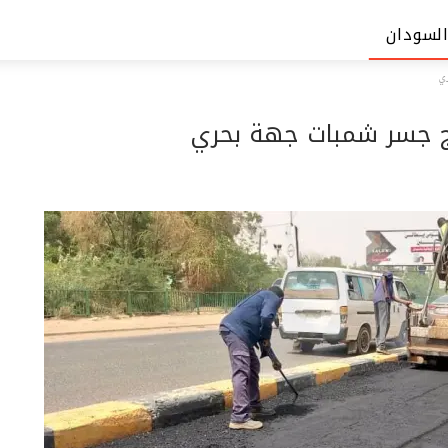
السودان
ي
رج جسر شمبات جهة بحري