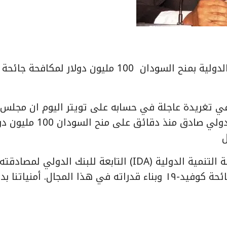
الخرطوم 23-6-2021 (سونا)- صادقت مؤسسة التنمية الدولية بمنح السودان 100 مليون دولار لمكافحة جائحة
ي تغريدة عاجلة في حسابه على تويتر اليوم ان مجلس
مديري مؤسسة التنمية الدولية (IDA) التابعة للبنك الدولي صادق منذ دقائق على م
وغرد ساتي قائلاً ” جزيل الشكر لمجلس مديري مؤسسة التنمية الدولية (IDA) التابعة للبنك الدولي 
دقائق علي منح السودان 100 مليون دولار لمكافحة جائحة كوفيد-١٩ وبناء قدراته في هذا المجال. أمنياتن