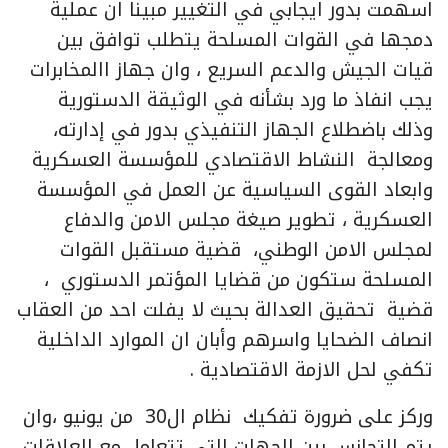
اسهمت بدور ايجابي في التغيير مبينا ان عملية
دمجها في القوات المسلحة يتطلب توافق بين
قيات الجيش والدعم السريع ، وان جهاز االمخابرات
يجب انفاذ ما ورد بشأنه في الوثيقة الدستورية
وذلك باضطلاع الجهاز التنفيذي بدور في إدارته،
ومعالجة النشاط الاقتصادي للمؤسسة العسكرية
وابعاد القوى السياسية عن العمل في المؤسسة
العسكرية ، تطوير صيغة مجلس الامن والدفاع
لمجلس الامن الوطني، قضية مستقبل القوات
المسلحة ستكون من قضايا المؤتمر الدستوري ،
قضية تحقيق العدالة بحيث لا يفلت احد من العقاب
انصاف الضحايا واسرهم وأبان ان الموارد الداخلية
تكفي لحل الازمة الاقتصادية .
وركز على ضرورة تفكيك نظام ال30 من يونيو ،وان
يتم التجانس بين الجهات التي تتعامل مع العلاقات