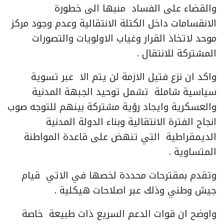
والقضاء على الفساد منبها الى خطورة
الانقسامات داخل الكتلة الانتقالية وعدم وجود مركز
موحد لاتخاذ القرار وغياب الاولويات والتصورات
المشتركة للانتقال .
واكد ان نزع فتيل الازمة لن يتم الا عبر تسوية
سياسية شاملة تشمل توحيد الجبهة المدنية
والعسكرية وايجاد رؤية مشتركة بينهم للتوجه صوب
انجاح الفترة الانتقالية وبناء الدولة المدنية
الديمقراطية التي تنهض على قاعدة المواطنة
المتساوية .
وتقدم بمقترحات محددة لخصها في الاتي قيام
جيش وطني وذلك عبر اصلاحات هيكلية .
واوضح ان قوات الدعم السريع ذات طبيعة خاصة