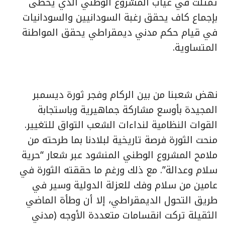
تمثلت في غياب المشروع الوطني الذي يحظى
بإجماع كاف يحقق رغبة السودانيين والسودانيات
في قيام حكم مدني ديمقراطي يحقق المواطنة
المتساوية.
نهض شعبنا من بين الركام وفجر ثورة ديسمبر
المجيدة بأوسع مشاركة جماهيرية وباستجابة
القوات النظامية لنداءات الشعب التواق للتغيير.
منحت الثورة فرصة تاريخية لبلادنا بما طرحته من
ملامح المشروع الوطني المنشود عبر شعار “حرية
سلام وعدالة”. مع ذلك ورغم ما حققته الثورة في
عامين من سلام وفك للعزلة الدولية وسير في
طريق التحول الديمقراطي، إلا أن وطأة الماضي
الثقيلة تركت انقسامات متعددة الأوجه (مدني