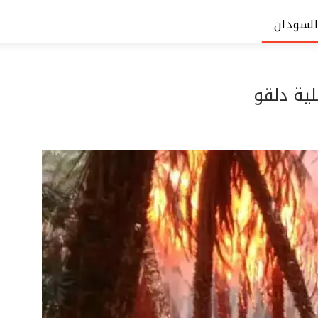
السودان
ية دلقو