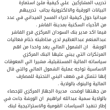
تدريب المشاركين علي كيفية ملئ استمارة
البيانات الورقية والالكترونية بجانب تدريبهم
ميدانيا حول كيفية اجراء المسح الميداني في عدد
من الأحياء السكنية بمدينة الفاشر .
فيما اكد مدير بنك السودان المركزي فرع الفاشر
عبدالمنعم عبدالعظيم لدي مخاطبته ختام فعاليات
الورشة ان الشمول المالي يعد واحدا من اهم
المرتكزات التي يبني عليها البنك المركزي
سياساته المالية المستقبلية، مشيرا الي المعوقات
الاساسية تواجه عملية الشمول المالي والتي قال
إنها تتمثل في ضعف البني التحتية للمصارف
المالية والبنوك بالولاية .
من جهتها اوضحت مديرة الجهاز المركزي للإحصاء
بالولاية سمية عبدالله ابراهيم ان الورشة جاءت في
إطار تنفيذ السياسات القومية والاستراتيجية لبنك