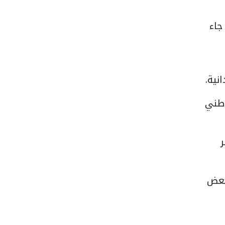
جاء
نية.
وطني
بعض