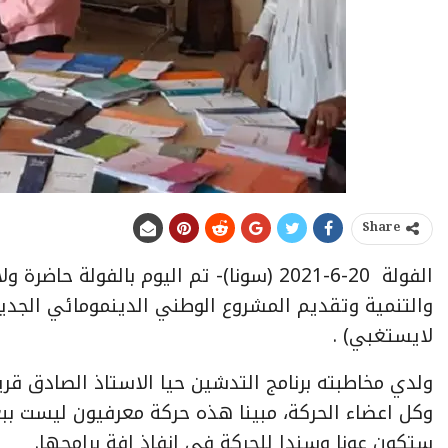
Share
الفولة 20-6-2021 (سونا)- تم اليوم بالف
والتنمية وتقديم المشروع الوطني الدينمومائي الجديد
لايستغبي) .
ولدي مخاطبته برنامج التدشين حيا الاستاذ الصادق قرين
وكل اعضاء الحركة، مبينا هذه حركة معرفيون ليست ببعي
ستكون عونا وسندا للحركة في انفاذ افة برامجها.