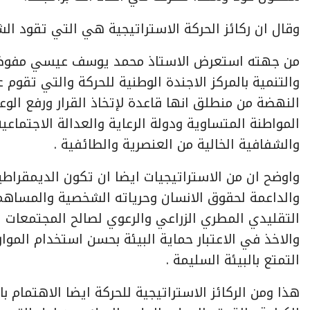
وقال ان ركائز الحركة الاستراتيجية هي التي تقود ال
من جهته استعرض الاستاذ محمد يوسف عيسي مفوض ال
والتنمية بالمركز الاجندة الوطنية للحركة والتي تقوم
النهضة من منطلق انها قاعدة لإتخاذ القرار ورفع الوعي
المواطنة المتساوية ودولة الرعاية والعدالة الاجتما
والشفافية الخالية من العنصرية والطائفية .
واوضح ان من الاستراتيجيات ايضا ان تكون الديمقراطي
والداعمة لحقوق الانسان وحرياته الشخصية والمساهمة
التقليدي المطري الزراعي والرعوي لصالح المجتمعات ا
والاخذ في الاعتبار حماية البيئة بحسن استخدام المو
التمتع بالبيئة السليمة .
هذا ومن الركائز الاستراتيجية للحركة ايضا الاهتمام ب