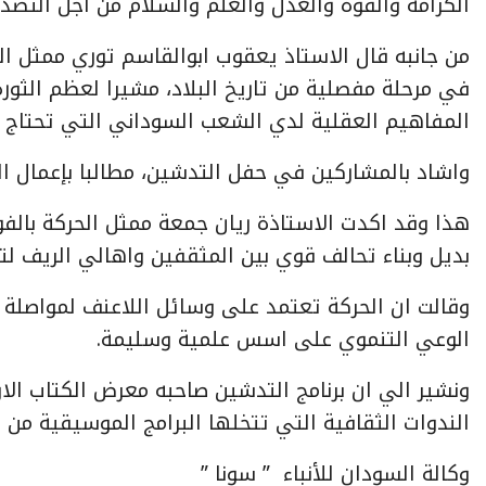
الكرامة والقوة والعدل والعلم والسلام من اجل التصد
من جانبه قال الاستاذ يعقوب ابوالقاسم توري ممثل ال
في مرحلة مفصلية من تاريخ البلاد، مشيرا لعظم الثورة 
المفاهيم العقلية لدي الشعب السوداني التي تحتاج ل
واشاد بالمشاركين في حفل التدشين، مطالبا بإعمال الف
هذا وقد اكدت الاستاذة ريان جمعة ممثل الحركة بال
بديل وبناء تحالف قوي بين المثقفين واهالي الريف ل
وقالت ان الحركة تعتمد على وسائل اللاعنف لمواصلة 
الوعي التنموي على اسس علمية وسليمة.
ونشير الي ان برنامج التدشين صاحبه معرض الكتاب ا
الندوات الثقافية التي تتخلها البرامج الموسيقية من ب
وكالة السودان للأنباء ” سونا ”