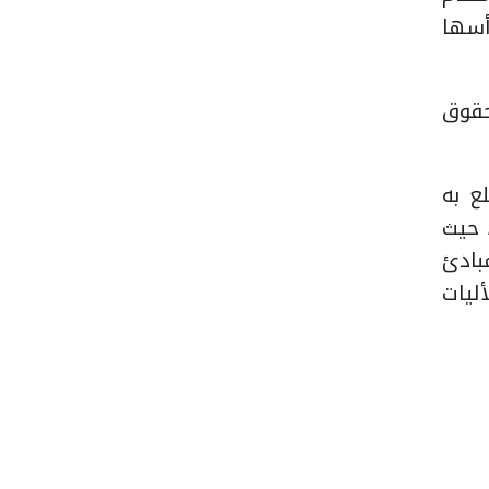
أسها
حقوق
ع به
 حيث
بادئ
ليات