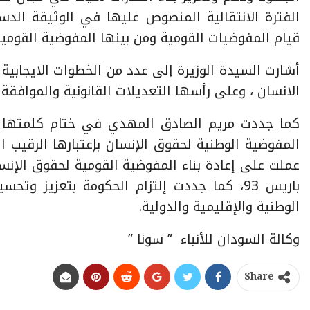
الفترة الانتقالية المنصوص عليها في الوثيقة الدس
قيام المفوضيات القومية ومن بينها المفوضية القومية ل
أشارت السيدة الوزيرة إلى عدد من الخطوات الايجابية 
الانسان ، وعلى رأسها التعديلات القانونية والموافقة
كما جددت مريم الصادق المهدي في ختام كلمتها ح
المفوضية الوطنية لحقوق الإنسان بإعتبارها الرقيب
عملت على إعادة بناء المفوضية القومية لحقوق الإنسا
باريس 93، كما جددت إلتزام الحكومة بتعزيز 
الوطنية والإقليمية والدولية.
وكالة السودان للأنباء ” سونا ”
Share