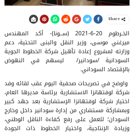
Share
الخـرطوم 20-6-2021 (ســونا)- أكد المهندس
ميرغني موسى، وزير النقل والبنى التحتية، دعم
وزارته لمشروع إعادة تأهيل شركة الخطوط الجوية
السودانية /سودانير/ ليسهم في النهوض
بالإقتصاد السوداني.
واوضح في تصريحات صحفية اليوم عقب لقائه وفد
شركة لوفتهانزا الاستشارية برئاسة مديرها العام،
اختيار شركة لوفتهانزا الإستشارية بعد جهد كبير
وبمشاركة مستشاري من إدارة سودانير داخل وخارج
السودان؛ للعمل على رفع كفاءة الناقل الوطني،
وزيادة الإنتاجية، واختيار الخطوط ذات الجودة