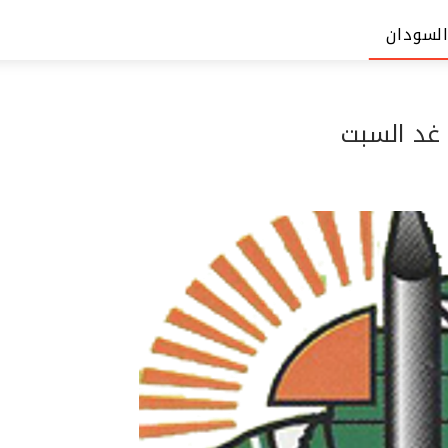
السودان
 غد السبت