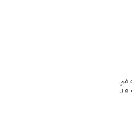
ته في
 وان