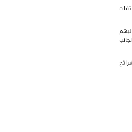
تفات
البهم
جانب
لشرائح