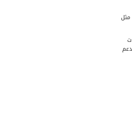
مثل
ت
دعم