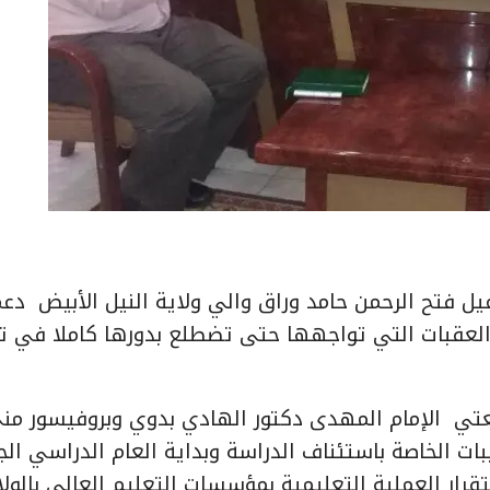
ستاذ إسماعيل فتح الرحمن حامد وراق والي ولاية النيل الأبيض دع
 العقبات التي تواجهها حتى تضطلع بدورها كاملا في ت
تي الإمام المهدى دكتور الهادي بدوي وبروفيسور من
يبات الخاصة باستئناف الدراسة وبداية العام الدراسي الج
ر العملية التعليمية بمؤسسات التعليم العالي بالولاي