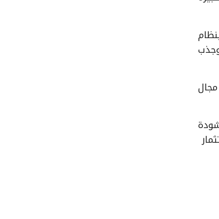
نظام
وجذب
 مجال
شودة
ثمار