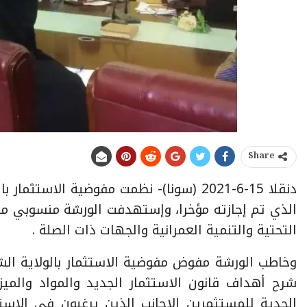
Share
دنقلا 15-6-2021 (سونا)- نظمت مفوضية الا
الذي تم إجازته مؤخرا، وإستهدفت الورشة منسوبي مفوض
التحتية والتنمية العمرانية والجهات ذات الصلة .
وخاطب الورشة مفوض مفوضية الاستثمار بالولاية ا
شرح أهداف قانون الاستثمار الجديد والمواد والميز
الجدية للمستثمرين الاجانب الذين يرغبون في الاستثم