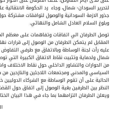
على مدى أيام التفاوض، عكف الطرفان على الحوار حول
لتحرير السودان- شمال، وجاء رد الحكومة الانتقالية ع
جذور الازمة السودانية والوصول لتوافقات مشتركة حول
وبلوغ السلام العادل الشامل والنهائي.
توصل الطرفان الي اتفاقات وتفاهمات على معظم المح
المقابل لم يتمكن الطرفان من الوصول إلى قرارات نها
عليه رأت لجنة الوساطة وبالاتفاق مع طرفي التفاوض ح
شمال ولحماية وتثبيت نقاط الاتفاق الكبيرة التي توص
من الحوارات والتشاور الداخلي حول نقاط الاختلاف و
السياسي والمدني ومجتمعات اللاجئين والنازحين من ض
الحالية على أن تقوم الوساطة مع الشركاء الدوليين خ
النظر بين الطرفين بغية الوصول إلى اتفاق حول القض
ويعلن الطرفان التزامهما بما جاء في هذا البيان الختا
ال