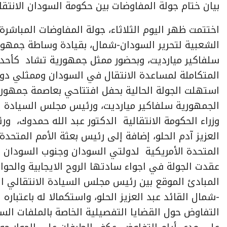
بيان ختام جولة المفاوضات بين حكومة السودان الانتقا
اختتمت ظهر اليوم الثلاثاء، جولة المفاوضات المباشرة 
الشعبية لتحرير السودان-شمال، بقيادة وساطة جمهور
سلفاكير ميارديت، وبحضور ممثل جمهورية تشاد كأحد ا
المتكاملة لمساعدة الانتقال في السودان وممثلي دول ا
استهلت الجولة الحالية بحفل افتتاحي بعاصمة جمهور
الجمهورية سلفاكير ميارديت، ورئيس مجلس السيادة ال
وزراء الحكومة الانتقالية الدكتور عبد الله حمدوك، و
العزيز آدم الحلو، إضافة إلى رئيس بعثة الأمم المتحد
المتحدة الأمريكية لدولتي السودان وجنوب السودان وا
عقدت الجولة في اجواء سادتها الروح الايجابية والحوار ا
المبادئ الموقع بين رئيس مجلس السيادة الانتقالي ال
-شمال القائد عبد العزيز الحلو، واستكمالا له باعتبار
التفاوض حول القضايا التفصيلية الخاصة بالملفات السيا