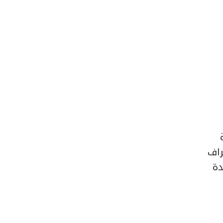
راف
دة