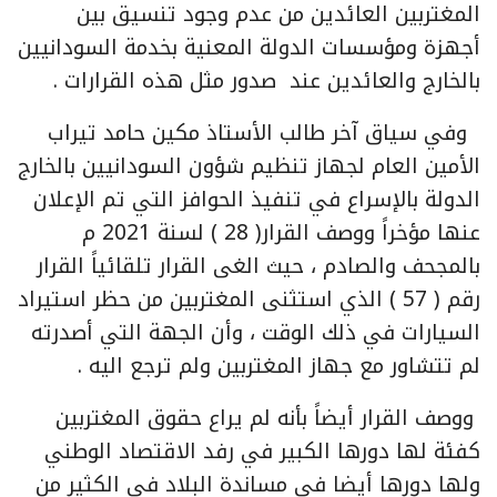
المغتربين العائدين من عدم وجود تنسيق بين
أجهزة ومؤسسات الدولة المعنية بخدمة السودانيين
بالخارج والعائدين عند صدور مثل هذه القرارات .
وفي سياق آخر طالب الأستاذ مكين حامد تيراب
الأمين العام لجهاز تنظيم شؤون السودانيين بالخارج
الدولة بالإسراع في تنفيذ الحوافز التي تم الإعلان
عنها مؤخراً ووصف القرار( 28 ) لسنة 2021 م
بالمجحف والصادم ، حيث الغى القرار تلقائياً القرار
رقم ( 57 ) الذي استثنى المغتربين من حظر استيراد
السيارات في ذلك الوقت ، وأن الجهة التي أصدرته
لم تتشاور مع جهاز المغتربين ولم ترجع اليه .
ووصف القرار أيضاً بأنه لم يراع حقوق المغتربين
كفئة لها دورها الكبير في رفد الاقتصاد الوطني
ولها دورها أيضا في مساندة البلاد في الكثير من