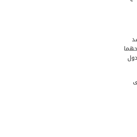
د
حهما
دول
ى