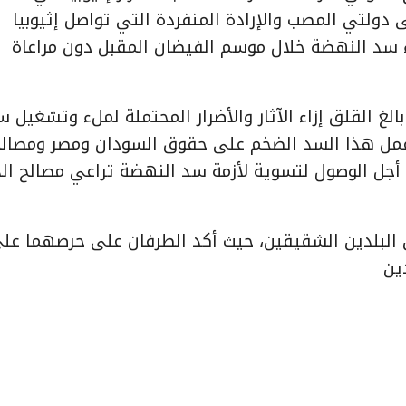
دولتي المصب والإرادة المنفردة التي تواصل إثيوبيا
 سد النهضة خلال موسم الفيضان المقبل دون مراعاة
لغ القلق إزاء الآثار والأضرار المحتملة لملء وتشغيل س
م عمل هذا السد الضخم على حقوق السودان ومصر ومصال
ن أجل الوصول لتسوية لأزمة سد النهضة تراعي مصالح ال
ين البلدين الشقيقين، حيث أكد الطرفان على حرصهما عل
ين