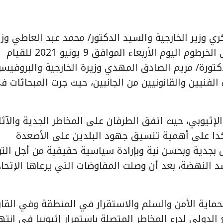
وزير الخارجية والسيد الدكتور/ محمد عبد العاطي وزي
الموارد المائية والري بجمهورية مصر العربية بزيارة إلى الخرطوم اليوم الأربعاء الموافق 9 يونيو 2021 للقيام
تورة/ مريم الصادق المهدي وزيرة الخارجية والبروفيسو
 الفنيين والقانونيين من الجانبين، حيث جرت المبحاثات ف
ثيوبي، حيث اتفق الطرفان على المخاطر الجدية والآثار
أكدا على أهمية تنسيق جهود البلدين على الأصعدة
وض بجدية وبحسن نية وبإرادة سياسية حقيقية من أجل الت
 النهضة، بعد أن وصلت المفاوضات التي يرعاها الإتحاد
حماية الأمن والسلم والاستقرار في المنطقة وفي القار
لدولي لدرء المخاطر المتصلة باستمرار إثيوبيا في انته