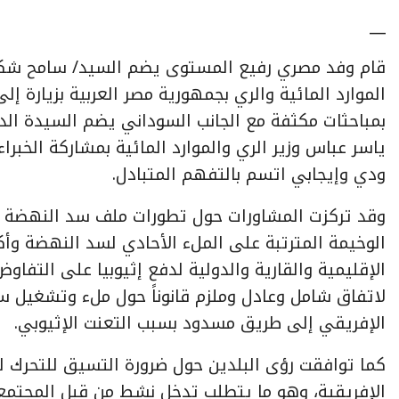
__
قام وفد مصري رفيع المستوى يضم السيد/ سامح شكري 
بمباحثات مكثفة مع الجانب السوداني يضم السيدة الدك
ياسر عباس وزير الري والموارد المائية بمشاركة الخبراء
ودي وإيجابي اتسم بالتفهم المتبادل.
وقد تركزت المشاورات حول تطورات ملف سد النهضة الإ
الوخيمة المترتبة على الملء الأحادي لسد النهضة و
الإقليمية والقارية والدولية لدفع إثيوبيا على التفا
لاتفاق شامل وعادل وملزم قانوناً حول ملء وتشغيل سد
الإفريقي إلى طريق مسدود بسبب التعنت الإثيوبي.
كما توافقت رؤى البلدين حول ضرورة التسيق للتحرك ل
الإفريقية، وهو ما يتطلب تدخل نشط من قبل المجتمع ا