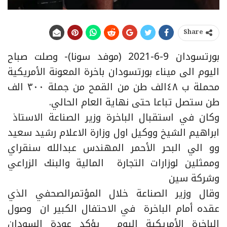
Share
بورتسودان 9-6-2021 (موفد سونا)- وصلت صباح
اليوم الى ميناء بورتسودان باخرة المعونة الأمريكية
محملة ب ٤٨الف طن من القمح من جملة ٣٠٠ الف
طن ستصل تباعا حتى نهاية العام الحالي.
وكان في استقبال الباخرة وزير الصناعة الاستاذ
ابراهيم الشيخ ووكيل اول وزارة الاعلام رشيد سعيد
وو الي البحر الأحمر المهندس عبدالله سنقراي
وممثلين لوزارات التجارة المالية والبنك الزراعي
وشركة سين
وقال وزير الصناعة خلال المؤتمرالصحفي الذي
عقده أمام الباخرة في الاحتفال الكبير ان وصول
الباخرة الأمريكية اليوم يؤكد عودة السودان