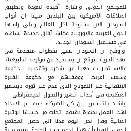
للمجتمع الدولي واشارة. أكيدة لعودة وتطبيق
العلاقات الأمريكية بين البلدين مبينا ان أبواب
السودان الان مفتوحة لكل العالم وعلى راسها
الدول العربية والاوروبية وكلها آفاق جديدة تساهم
في مستقبل السودان الجديد.
واوضح ان السودان يسير بخطوات متقدمة في
عهد الحرية يتوقع ان يستفيد من موارده الطبيعية
والاستثمار ية معربا عن شكره وتقديره للحكومة
وشعب أمريكا ووقفتهم مع حكومة الفترة
الإنتقالية عبر النموذج الذي قدم عبر ثورة ديسمبر
العظيمة في أحداث التغير والتحول الديمقراطي.
واشاد بالتنسيق بين كل الشركاء حيث تم الاعداد
لهذا العمل بصورة دقيقة تجلت من خلالها الوتيرة
العالية وقال نحن اليوم عدنا الي حضن المجتمع
الدولي َلافتا بأن هذا الدعم يسد الحاجة لفترة ستة