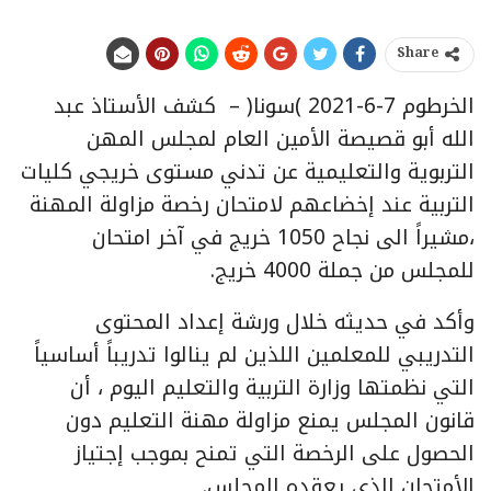
Share
الخرطوم 7-6-2021 )سونا( – كشف الأستاذ عبد
الله أبو قصيصة الأمين العام لمجلس المهن
التربوية والتعليمية عن تدني مستوى خريجي كليات
التربية عند إخضاعهم لامتحان رخصة مزاولة المهنة
،مشيراً الى نجاح 1050 خريج في آخر امتحان
للمجلس من جملة 4000 خريج.
وأكد في حديثه خلال ورشة إعداد المحتوى
التدريبي للمعلمين اللذين لم ينالوا تدريباً أساسياً
التي نظمتها وزارة التربية والتعليم اليوم ، أن
قانون المجلس يمنع مزاولة مهنة التعليم دون
الحصول على الرخصة التي تمنح بموجب إجتياز
الأمتحان الذي يعقده المجلس.