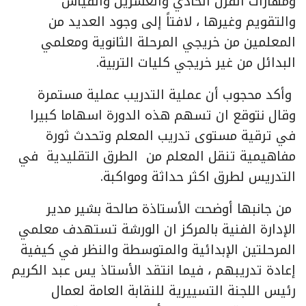
ومهارات القرن الحادي والعشرين والقياس
والتقويم وغيرها ، لافتاً إلى وجود العديد من
المعلمين من خريجي المرحلة الثانوية ومعلمي
البدائل من غير خريجي كليات التربية.
وأكد محجوب أن عملية التدريب عملية مستمرة
وقال نتوقع ان تسهم هذه الدورة اسهاما كبيرا
في ترقية مستوى تدريب المعلم وتحدث ثورة
مفاهيمية تنقل المعلم من الطرق التقليدية في
التدريس لطرق اكثر حداثة ومواكبة.
من جانبها أوضحت الأستاذة صالحة بشير مدير
الإدارة الفنية بالمركز ان الورشة تستهدف معلمي
المرحلتين الإبدائية والمتوسطة والنظر في كيفية
إعادة تدريبهم ، فيما انتقد الأستاذ يس عبد الكريم
رئيس اللجنة التسييرية للنقابة العامة لعمال