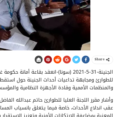
Share
الجنينة-31-5-2021 (سونا)-انعقد بقاعة أما
للطوارئ ومجابهة تداعيات أحداث الجنينة حول استقط
والمنظمات الأممية وقادة الأجهزة النظامية والمؤسسا
وأشار مقرر اللجنة العليا للطوارئ حاتم عبدالله الفاض
عقب اندلاع الأحداث، خاصة فيما يتعلق بانسياب المسا
المعنية بمضاعفة الارتكازات الأمنية وتعزيز الإستقرار