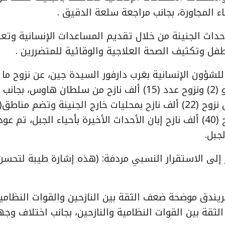
اء المجاورة، بجانب مراجعة سلعة الدقيق .
أحداث الجنينة من خلال تقديم المساعدات الإنسانية وتعز
فل وتكثيف الصحة العلاجية والوقائية للمتضررين .
ؤون الإنسانية بغرب دارفور السيدة جين، عن نزوح ما
لايقل عن (54) ألف نازح ابان اندلاع أحداث كريندق (1) و (2) ونزوح عدد (15) ألف نازح من سلطان هاوس،
(20) ألف نازح من مناطق متفرقة بمحلية الجنينة، مقابل نزوح (22) ألف نازح بمحليات خارج الجنينة وتضم مناطق(
مولي، قوكر، كرينك، سيسي ومورني )، علاوة على نزوح (40) ألف نازح إبان الأحداث الأخيرة بأحياء الجبل، تم ع
 إلى الاستقرار النسبي مردفة: (هذه إشارة طيبة لتحسن
ريندق موضحة ضعف الثقة بين النازحين والقوات النظامي
الثقة بين القوات النظامية والنازحين، بجانب اختلاف وج