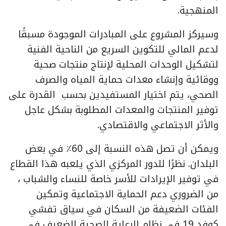
المنهجية.
وسيركز المشروع على المبادرات الموجودة مسبقًا
لدعم المالي للتكوين السريع من الناحية الفنية
لتشكيل الوحدات المحلية لإنتاج منتجات صحية
ووقائية وإنشاء معدات حماية المياه والصرف
الصحي، يتم اختيار المستفيدين بحسب القدرة على
توفير المنتجات والمعدات المطلوبة بشكل عاجل
والأثر الاجتماعي والاقتصادي.
ويمكن أن تصل هذه النسبة إلى 60٪ في بعض
البلدان. نظرًا للدور المركزي الذي يلعبه هذا القطاع
في توفير الإيرادات للأسر خاصة للنساء والشباب ،
من الضروري دعم الحماية الاجتماعية وتمكين
الفئات الضعيفة من السكان في سياق تفشي
كوفد 19 في نظام الرعاية الصحية الضعيف في