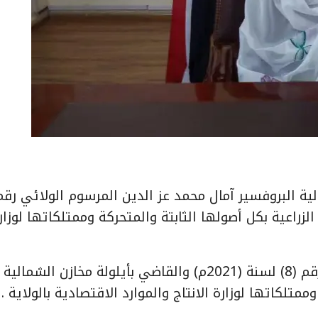
مات الزراعية بكل أصولها الثابتة والمتحركة وممتلكاتها لوزار
كما أصدرت والي الولاية الشمالية المرسوم الولائي رقم (8) لسنة (2021م) والقاضي بأيلولة مخازن الشمالية
ممتلكاتها لوزارة الانتاج والموارد الاقتصادية بالولاية .