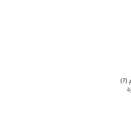
دنقلا 20-5-2021 (سونا) – أصدرت والي الولاية الشمالية البروفسير آمال محمد عز الدين المرسوم الولائي رقم (7)
ة