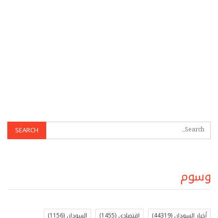
وسوم
أخبار السودان
(44319)
اقتصادي
(1455)
السودان
(1156)