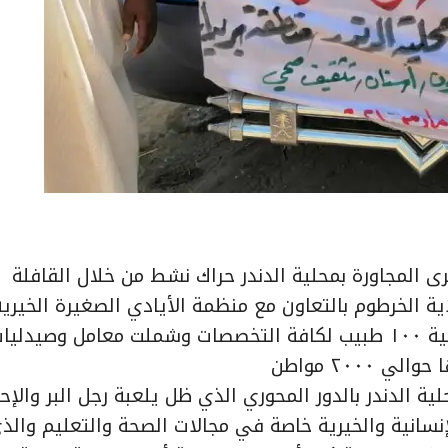
دانة والقرى المجاورة بمحلية الدندر حراك نشط من خلال القافلة
اية الخرطوم بالتعاون مع منظمة الأيادي الصغيرة الخيري
ومنظمة ضع بصمتك الخيرية وشارك في القافلة الصحية ١٠٠ طبيب لكافة التخصصات وشملت معامل وصيدلي
٢٠٠ مواطن
ية الدندر بالدور المحوري الذي ظل يلعبة رجل البر والإ
لإنسانية والخيرية خاصة في مجالات الصحة والتعليم والذ