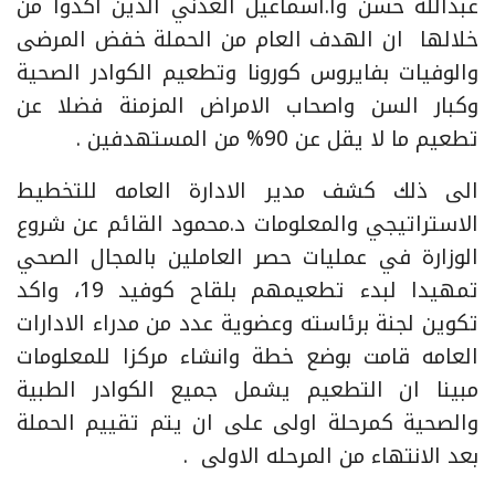
عبدالله حسن وأ.اسماعيل العدني الذين اكدوا من
خلالها ان الهدف العام من الحملة خفض المرضى
والوفيات بفايروس كورونا وتطعيم الكوادر الصحية
وكبار السن واصحاب الامراض المزمنة فضلا عن
تطعيم ما لا يقل عن 90% من المستهدفين .
الى ذلك كشف مدير الادارة العامه للتخطيط
الاستراتيجي والمعلومات د.محمود القائم عن شروع
الوزارة في عمليات حصر العاملين بالمجال الصحي
تمهيدا لبدء تطعيمهم بلقاح كوفيد 19، واكد
تكوين لجنة برئاسته وعضوية عدد من مدراء الادارات
العامه قامت بوضع خطة وانشاء مركزا للمعلومات
مبينا ان التطعيم يشمل جميع الكوادر الطبية
والصحية كمرحلة اولى على ان يتم تقييم الحملة
بعد الانتهاء من المرحله الاولى .