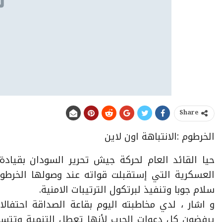
Share
الخرطوم :الانتباهة اون لاين
حيا القائد العام لحركة جيش تحرير السودان بقياد
العسكرية التي إستقبلت قواته عند وصولها الخرطوم
سلام جوبا وتنفيذ لبرتكول الترتيبات الامنية.
و اشار ، لدي مخاطبته اليوم بقاعة الصداقة احتفا
يرفضون كل دعوات الحرب لأنها تعطل التنمية وتتسبب