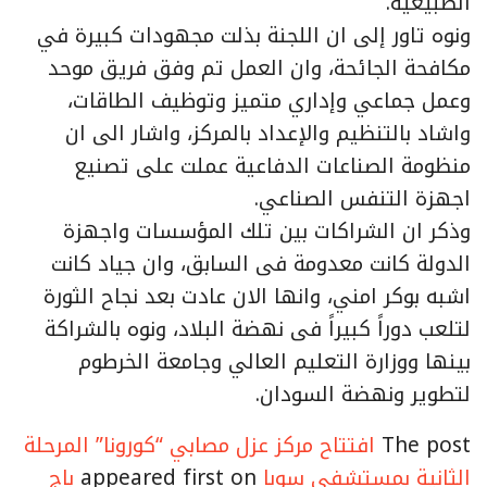
الطبيعية.
ونوه تاور إلى ان اللجنة بذلت مجهودات كبيرة في
مكافحة الجائحة، وان العمل تم وفق فريق موحد
وعمل جماعي وإداري متميز وتوظيف الطاقات،
واشاد بالتنظيم والإعداد بالمركز، واشار الى ان
منظومة الصناعات الدفاعية عملت على تصنيع
اجهزة التنفس الصناعي.
وذكر ان الشراكات بين تلك المؤسسات واجهزة
الدولة كانت معدومة فى السابق، وان جياد كانت
اشبه بوكر امني، وانها الان عادت بعد نجاح الثورة
لتلعب دوراً كبيراً فى نهضة البلاد، ونوه بالشراكة
بينها ووزارة التعليم العالي وجامعة الخرطوم
لتطوير ونهضة السودان.
The post
افتتاح مركز عزل مصابي “كورونا” المرحلة
الثانية بمستشفى سوبا
appeared first on
باج