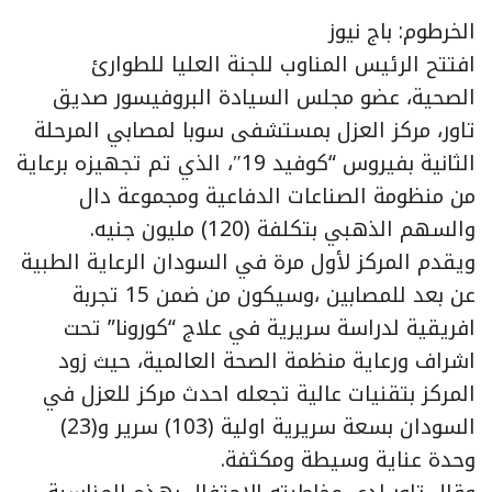
الخرطوم: باج نيوز
افتتح الرئيس المناوب للجنة العليا للطوارئ
الصحية، عضو مجلس السيادة البروفيسور صديق
تاور، مركز العزل بمستشفى سوبا لمصابي المرحلة
الثانية بفيروس “كوفيد 19″، الذي تم تجهيزه برعاية
من منظومة الصناعات الدفاعية ومجموعة دال
والسهم الذهبي بتكلفة (120) مليون جنيه.
ويقدم المركز لأول مرة في السودان الرعاية الطبية
عن بعد للمصابين ،وسيكون من ضمن 15 تجربة
افريقية لدراسة سريرية في علاج “كورونا” تحت
اشراف ورعاية منظمة الصحة العالمية، حيث زود
المركز بتقنيات عالية تجعله احدث مركز للعزل في
السودان بسعة سريرية اولية (103) سرير و(23)
وحدة عناية وسيطة ومكثفة.