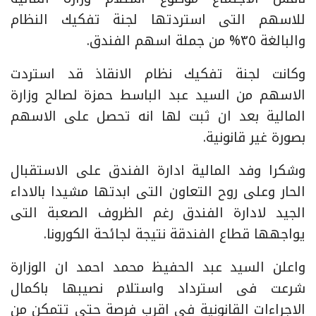
للاسهم التى استردتها لجنة تفكيك النظام
والبالغة ٣٥% من جملة اسهم الفندق.
وكانت لجنة تفكيك نظام الانقاذ قد استردت
الاسهم من السيد عبد الباسط حمزة لصالح وزارة
المالية بعد ان ثبت لها انه تحصل على الاسهم
بصورة غير قانونية.
وشكرا وفد المالية ادارة الفندق على الاستقبال
الحار وعلى روح التعاون التى ابدتها مشيدا بالاداء
الجيد لادارة الفندق رغم الظروف الصعبة التى
يواجهها قطاع الفندقة نتيجة لجائحة الكورونا.
واعلن السيد عبد الحفيظ محمد احمد ان الوزارة
شرعت فى استرداد واستلام نصيبها باكمال
الاجراءات القانونية فى اقرب فرصة حتى تتمكن من