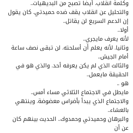
وكلمة انقلاب. أيضا تصبح من البديهيات..
والتحليل عن انقلاب يقف ضده حميدتي. كان يقول
إن الدعم السريع لن يقاتل..
أولا..
لأنه يعرف مايجري..
وثانيا. لأنه يعلم أن أسلحته. لن تبقى نصف ساعة
أمام الجيش..
والثالث الذي لم يكن يعرفه أحد. والذي هو في
الحقيقة مايعمل..
هو ..
مايطل في الاجتماع الثلاثي مساء أمس..
والاجتماع الذي يبدأ بأضراس معضوضة. وينتهي
بالعشاء..
والبرهان وحميدتي وحمدوك.. الحديث بينهم كان
عن أن