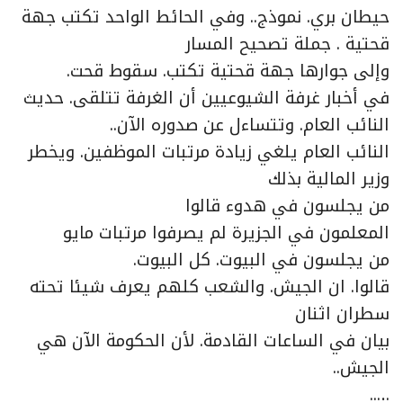
حيطان بري. نموذج.. وفي الحائط الواحد تكتب جهة
قحتية . جملة تصحيح المسار
وإلى جوارها جهة قحتية تكتب. سقوط قحت.
في أخبار غرفة الشيوعيين أن الغرفة تتلقى. حديث
النائب العام. وتتساءل عن صدوره الآن..
النائب العام يلغي زيادة مرتبات الموظفين. ويخطر
وزير المالية بذلك
من يجلسون في هدوء قالوا
المعلمون في الجزيرة لم يصرفوا مرتبات مايو
من يجلسون في البيوت. كل البيوت.
قالوا. ان الجيش. والشعب كلهم يعرف شيئا تحته
سطران اثنان
بيان في الساعات القادمة. لأن الحكومة الآن هي
الجيش..
…..