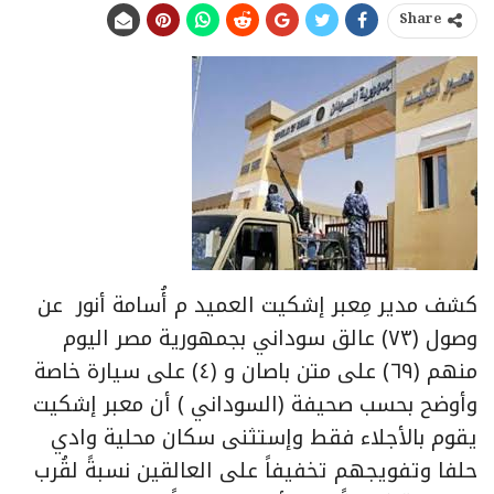
Share
كشف مدير مِعبر إشكيت العميد م أُسامة أنور عن
وصول (٧٣) عالق سوداني بجمهورية مصر اليوم
منهم (٦٩) على متن باصان و (٤) على سيارة خاصة
وأوضح بحسب صحيفة (السوداني ) أن معبر إشكيت
يقوم بالأجلاء فقط وإستثنى سكان محلية وادي
حلفا وتفويجهم تخفيفاً على العالقين نسبةً لقُرب