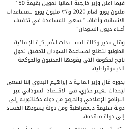
فيما اعلن وزير خارجية المانيا تمويل بقيمة 150
مليون يورو لعام 2020 و٣٢ مليون يورو للمساعدات
الانسانية وأضاف “نسعى للمساعدة في تخفيف
أعباء ديون السودان”.
وقال مدير وكالة المساعدات الأمريكية الإنمائية
انطونيو نتطلع لمساعدة السودان لتحقيق تحول
ناجح لحكومة التي يقودها المدنيون والحوكمة
الديموقراطية.
بدوره قال وزير المالية د إبراهيم البدوي إننا نسعى
لإحداث تغيير جذري، في الاقتصاد السوداني عبر
البرنامج الإصلاحي والخروج من دولة دكتاتورية إلى
دولة سليمة ديمقراطية ومن دولة يسودها الفساد
إلى دولة متقدمة.