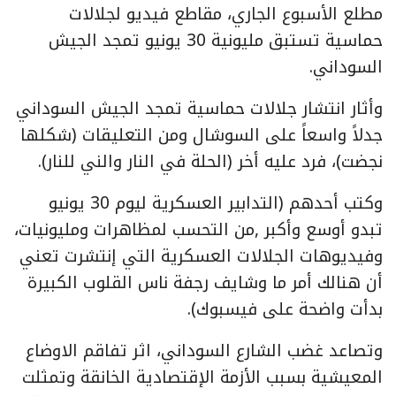
مطلع الأسبوع الجاري، مقاطع فيديو لجلالات
حماسية تستبق مليونية 30 يونيو تمجد الجيش
السوداني.
وأثار انتشار جلالات حماسية تمجد الجيش السوداني
جدلاً واسعاً على السوشال ومن التعليقات (شكلها
نجضت)، فرد عليه أخر (الحلة في النار والني للنار).
وكتب أحدهم (التدابير العسكرية ليوم 30 يونيو
تبدو أوسع وأكبر ,من التحسب لمظاهرات ومليونيات،
وفيديوهات الجلالات العسكرية التي إنتشرت تعني
أن هنالك أمر ما وشايف رجفة ناس القلوب الكبيرة
بدأت واضحة على فيسبوك).
وتصاعد غضب الشارع السوداني، اثر تفاقم الاوضاع
المعيشية بسبب الأزمة الإقتصادية الخانقة وتمثلت