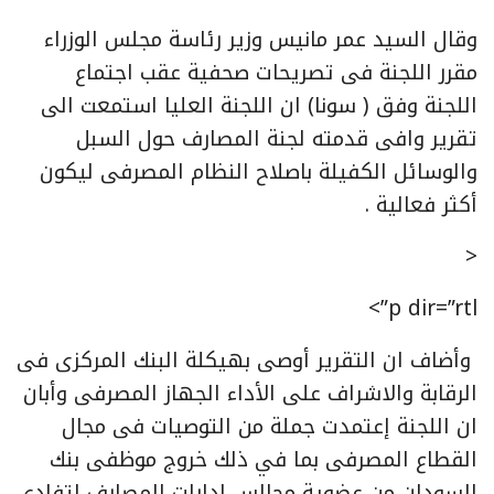
وقال السيد عمر مانيس وزير رئاسة مجلس الوزراء
مقرر اللجنة فى تصريحات صحفية عقب اجتماع
اللجنة وفق ( سونا) ان اللجنة العليا استمعت الى
تقرير وافى قدمته لجنة المصارف حول السبل
والوسائل الكفيلة باصلاح النظام المصرفى ليكون
أكثر فعالية .
<
p dir=”rtl”>
وأضاف ان التقرير أوصى بهيكلة البنك المركزى فى
الرقابة والاشراف على الأداء الجهاز المصرفى وأبان
ان اللجنة إعتمدت جملة من التوصيات فى مجال
القطاع المصرفى بما في ذلك خروج موظفى بنك
السودان من عضوية مجالس ادارات المصارف لتفادى