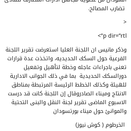
تضارب المصالح.
<
p dir=”rtl”>
وذكر مانيس ان اللجنة العليا استعرضت تقرير اللجنة
الفرعية حول السكك الحديديه، واتخذت عدة قرارات
تعنى باجراءات عاجله وخطة لتأهيل وتفعيل
دورالسكك الحديدية بما في ذلك الجوانب الادارية
للهيئة وكذلك الخطط الرئيسة المرتبطة بمناطق
الانتاج وميناء الصادروقال إن اللجنة كانت قد درست
الاسبوع الماضى تقرير لجنة النقل والبنى التحتية
والموانئ حول ميناء بورتسودان
الخرطوم ( كوش نيوز)