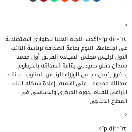
<
p dir=”rtl”>أكدت اللجنة العليا للطوارئ الاقتصادية
فى اجتماعها اليوم بقاعة الصداقة برئاسة النائب
الاول لرئيس مجلس السيادة الفريق أول محمد
حمدان دقلو حميدتي بقاعة الصداقة بالخرطوم
بحضور رئيس مجلس الوزراء الرئيس المناوب للجنة د.
عبدالله حمدوك ، على أهمية إعادة هيكلة البنك
الزراعى للقيام بدوره المركزى والاساسى فى
القطاع الانتاجى.
<
p dir=”rtl”>