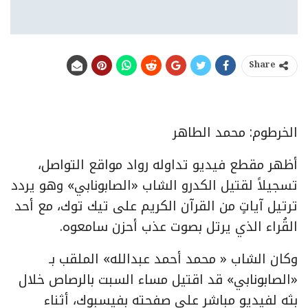
Share
الخرطوم: محمد الطاهر
أظهر مقطع فيديو تداوله رواد مواقع التواصل،
تسجيلاً لقتيل الكدرو الشاب «الصابونابي» وهو يردد
ترتيل آياتٍ من القرآن الكريم على تيك توك، مع أحد
القُراء الذي يرتل بصوت عذب أحزن سامعوه.
وكان الشاب « محمد أحمد عبدالله» الملقب بـ
«الصابونابي» قد اقتيل مساء السبت بالرصاص خلال
بثه لفيديو مباشر على صفحته بفيسبوك، أثناء