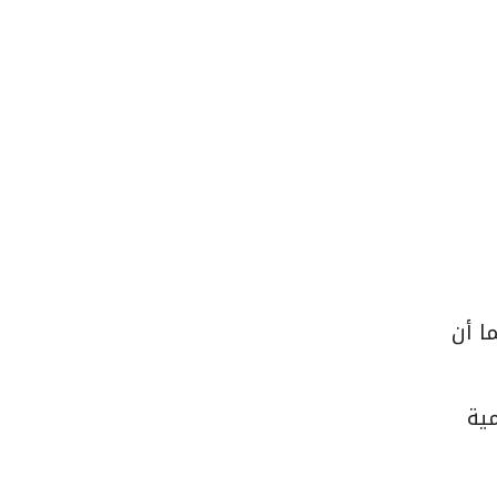
ا أن
مية