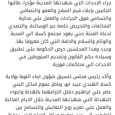
جراء الاحداث التي شهدتها المدينة مؤخرا، طالبوا
الجانبين بإعلاء قيم الصفح والعفو والتصافي
والتسامي فوق الجراحات والعمل علي محاربة
الشائعات والتحريض خاصة عبر الوسائط، والتصدي
لدعاة الفتنة حتي يعود مجتمع كسلا الي المحبة
والوئام والسلام والالفة التي كان معروفا بها.
وجدد وفدا المجلسين حرص الحكومة على تطبيق
وسيادة حكم القانون وتقديم المتورطين في
الاحداث الي محاكمات فورية.
وأكد رئيس مجلس تنسيق شؤون ابناء النوبة بولاية
كسلا الهندي عبيد ابو، وناظر عموم قبائل البني
عامر علي ابراهيم دقلل التزامهما بالهدنة واجواء
التهدئة التي شهدتها المدينة خلال الايام الفائتة
والعمل علي تعزيز روح التعايش والتسامح بين
الطرفين الي حين توقيع ميثاق الصلح الذي يحفظ