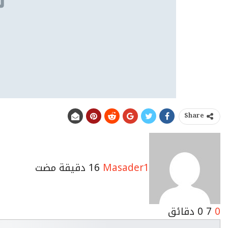
Share
Masader1
0
7
0 ‫دقائق‬